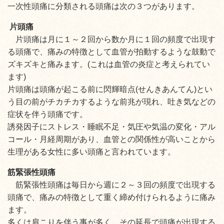
一次性頭痛に分類される頭痛は次の３つがあります。
片頭痛
片頭痛は月に１～２回から数か月に１回の頻度で出現す
る頭痛で、痛みの特徴として血管が拍動するような鼓動で
ズキズキと痛みます。(これは血管の炎症と考えられてい
ます)
片頭痛は頭痛が起こる前に閃輝暗点(せんきあんてん)とい
う目の前がチカチカするような前兆が現れ、吐き気などの
症状を伴う頭痛です。
誘発因子にストレス・睡眠不足・気圧や気温の変化・アル
コール・月経周期があり、血管との関係性が高いことから
生理がある女性に多い頭痛と言われています。
筋緊張性頭痛
筋緊張性頭痛は毎日から週に２～３回の頻度で出現する
頭痛で、痛みの特徴として重く締め付けられるように痛み
ます。
多くは肩こりを伴う事が多く、その延長で頭痛が出現する