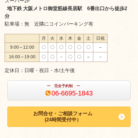
スーパー2F
地下鉄 大阪メトロ御堂筋線長居駅 6番出口から徒歩2
分
駐車場：無 近隣にコインパーキング有
月
火
水
木
金
土
日祝
9:00～12:00
〇
〇
〇
〇
〇
〇
－
16:00～19:00
〇
〇
－
〇
〇
－
－
定休日：日曜・祝日・水/土午後
ー 完全予約制 ー
06-6695-1843
お問合せ・ご相談フォーム
(24時間受付中）