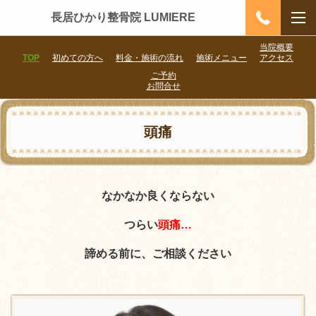
長居ひかり整骨院 LUMIERE
当院概要
TOP
初めての方へ
料金・施術の流れ
施術メニュー
アクセス
ご予約
お問合せ
頭痛
なかなか良くならない
つらい
頭痛…
諦める前に、ご相談ください