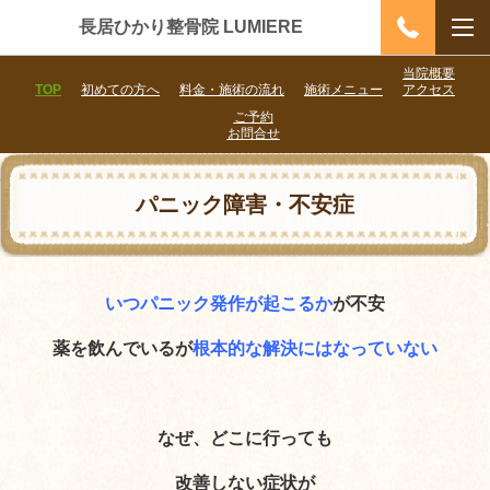
長居ひかり整骨院 LUMIERE
当院概要
TOP
初めての方へ
料金・施術の流れ
施術メニュー
アクセス
ご予約
お問合せ
パニック障害・不安症
いつパニック発作が起こるか
が不安
薬を飲んでいるが
根本的な解決にはなっていない
なぜ、どこに行っても
改善しない症状が