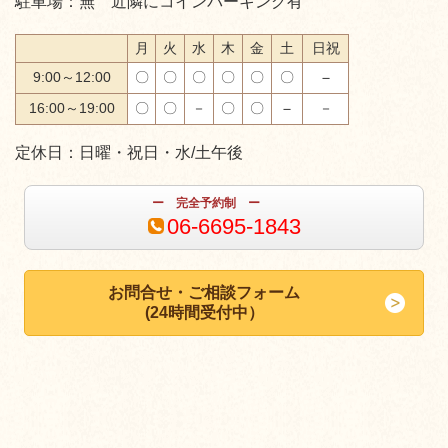
駐車場：無 近隣にコインパーキング有
月
火
水
木
金
土
日祝
9:00～12:00
〇
〇
〇
〇
〇
〇
－
16:00～19:00
〇
〇
－
〇
〇
－
－
定休日：日曜・祝日・水/土午後
ー 完全予約制 ー
06-6695-1843
お問合せ・ご相談フォーム
(24時間受付中）