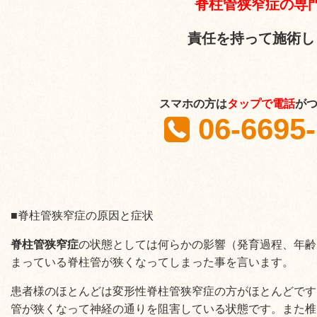
脊柱管狭窄症の専
責任を持って施術し
スマホの方は
タップで電話
が
06-6695
■脊柱管狭窄症の原因と症状
脊柱管狭窄症
の状態としては何らかの影響（発育過程、年齢
まっている脊柱管が狭くなってしまった事を言います。
患者様のほとんどは変形性脊柱管狭窄症の方がほとんどです
管が狭くなって神経の通りを阻害している状態です。また椎