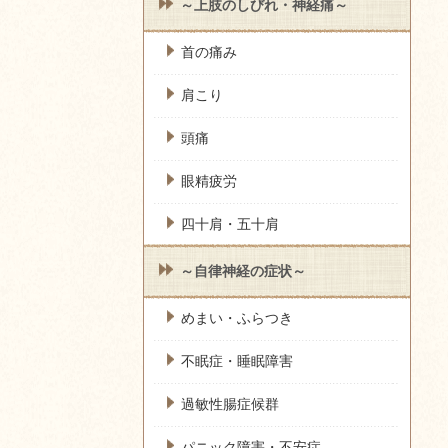
～上肢のしびれ・神経痛～
首の痛み
肩こり
頭痛
眼精疲労
四十肩・五十肩
～自律神経の症状～
めまい・ふらつき
不眠症・睡眠障害
過敏性腸症候群
パニック障害・不安症