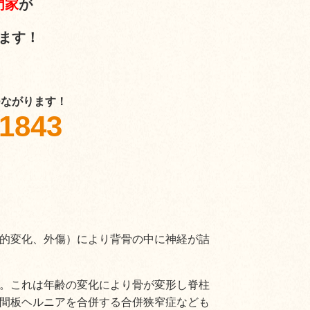
門家
が
ます！
つながります！
-1843
的変化、外傷）により背骨の中に神経が詰
。これは年齢の変化により骨が変形し脊柱
間板ヘルニアを合併する合併狭窄症なども