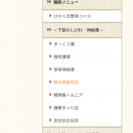
施術メニュー
ひかり式整体コース
～下肢のしびれ・神経痛～
ぎっくり腰
慢性腰痛
坐骨神経痛
脊柱管狭窄症
椎間板ヘルニア
腰椎すべり症
梨状筋症候群