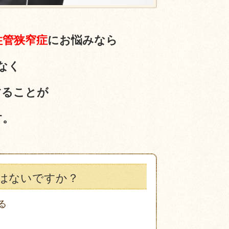
柱管狭窄症
にお悩みなら
なく
することが
す。
はないですか？
る