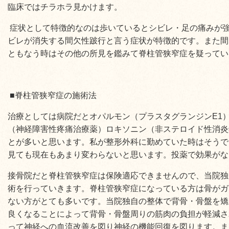
臨床ではチラホラ見かけます。
症状として特徴的なのは歩いているとシビレ・足の痛みが
ビレが消失する間欠性跛行と言う症状が特徴的です。また間
ともなう時はその他の所見を鑑みて脊柱管狭窄症を疑ってい
■脊柱管狭窄症の施術法
治療としては病院だとオパルモン（プラスタグランジンE1
（神経障害性疼痛治療薬）ロキソニン（非ステロイド性消炎
とが多いと思います。私が整形外科に勤めていた時はそうで
見ても現在もあまり変わらないと思います。投薬で効果がな
接骨院だと脊柱管狭窄症は保険適応できませんので、当院独
術を行っていきます。脊柱管狭窄症になっている方は骨がガ
ない方がとても多いです。当院独自の整体で背骨・骨盤を矯
良くなることによって背骨・骨盤周りの筋肉の負担が軽減さ
って神経への血流改善を図り神経の機能回復を図ります。ま