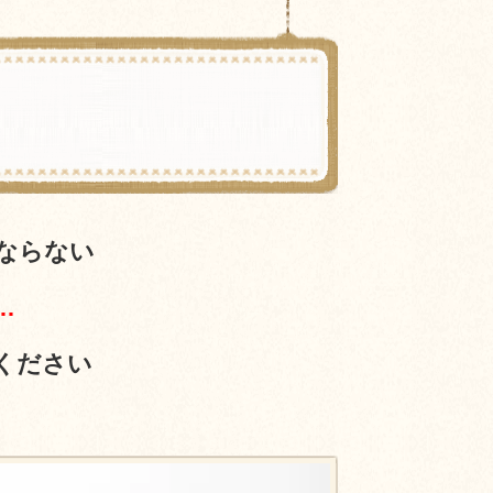
ならない
…
ください