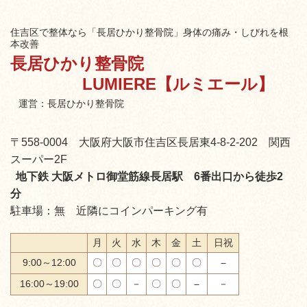
住吉区で整体なら「長居ひかり整骨院」身体の痛み・しびれを根
本改善
長居ひかり整骨院
LUMIERE【ルミエール】
運営：長居ひかり整骨院
〒558-0004 大阪府大阪市住吉区長居東4-8-2-202 関西
スーパー2F
地下鉄 大阪メトロ御堂筋線長居駅 6番出口から徒歩2
分
駐車場：無 近隣にコインパーキング有
月
火
水
木
金
土
日祝
9:00～12:00
〇
〇
〇
〇
〇
〇
－
16:00～19:00
〇
〇
－
〇
〇
－
－