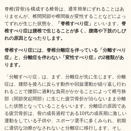
脊椎(背骨)を構成する椎骨は、通常簡単にずれることはあ
りませんが、椎間関節や椎間板が変性することなどによっ
てずれが生じた状態を、
「脊椎すべり症」
といいます。
脊
椎すべり症は腰椎で生じることが多く、腰痛や下肢のしび
れの原因となったりします。
脊椎すべり症には、脊椎分離症を伴っている「分離すべり
症」と、分離症を伴わない「変性すべり症」の2種類があ
ります。
「分離すべり症」は、まず、分離症が先に生じます。分離
症は、腰部を後ろに反らす動作や回旋運動が繰り返し行わ
れることで腰部に過剰な負荷がかかることによって椎弓狭
部（関節突起間部）に生じた疲労骨折が治らないまま分離
した状態となっていることをいいます。分離症の原因であ
る疲労骨折は、骨の成長過程である10代の成長期に激しい
運動をしている子供や、スポーツ選手に多くみられ、初期
に適切な治療がなされないと分離症に移行します。そし