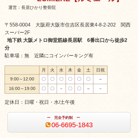
運営：長居ひかり整骨院
〒558-0004 大阪府大阪市住吉区長居東4-8-2-202 関西
スーパー2F
地下鉄 大阪メトロ御堂筋線長居駅 6番出口から徒歩2
分
駐車場：無 近隣にコインパーキング有
月
火
水
木
金
土
日祝
9:00～12:00
〇
〇
〇
〇
〇
〇
－
16:00～19:00
〇
〇
－
〇
〇
－
－
定休日：日曜・祝日・水/土午後
ー 完全予約制 ー
06-6695-1843