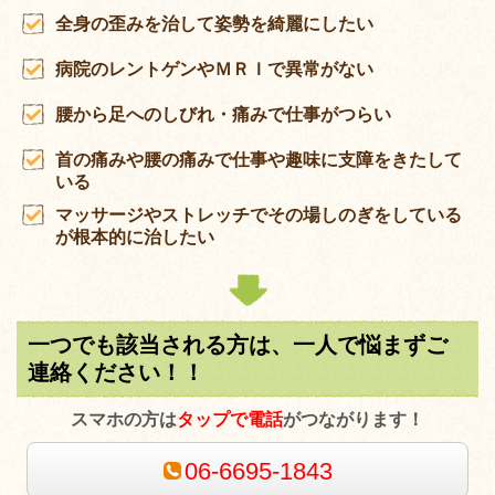
全身の歪みを治して姿勢を綺麗にしたい
病院のレントゲンやＭＲＩで異常がない
腰から足へのしびれ・痛みで仕事がつらい
首の痛みや腰の痛みで仕事や趣味に支障をきたして
いる
マッサージやストレッチでその場しのぎをしている
が根本的に治したい
一つでも該当される方は、一人で悩まずご
連絡ください！！
スマホの方は
タップで電話
がつながります！
06-6695-1843