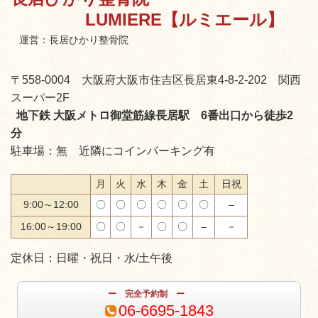
LUMIERE【ルミエール】
運営：長居ひかり整骨院
〒558-0004 大阪府大阪市住吉区長居東4-8-2-202 関西
スーパー2F
地下鉄 大阪メトロ御堂筋線長居駅 6番出口から徒歩2
分
駐車場：無 近隣にコインパーキング有
月
火
水
木
金
土
日祝
9:00～12:00
〇
〇
〇
〇
〇
〇
－
16:00～19:00
〇
〇
－
〇
〇
－
－
定休日：日曜・祝日・水/土午後
ー 完全予約制 ー
06-6695-1843