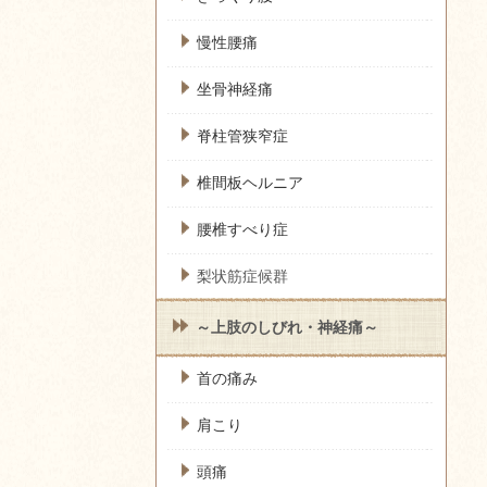
慢性腰痛
坐骨神経痛
脊柱管狭窄症
椎間板ヘルニア
腰椎すべり症
梨状筋症候群
～上肢のしびれ・神経痛～
首の痛み
肩こり
頭痛