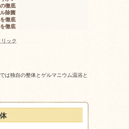
の徹底
ル除菌
を徹底
を徹底
クリック
では独自の整体とゲルマニウム温浴と
体