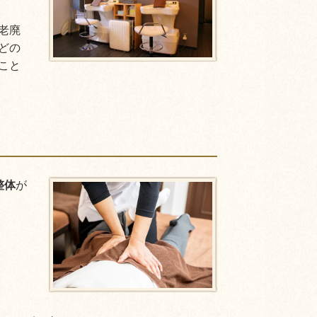
老廃
どの
こと
整体
が