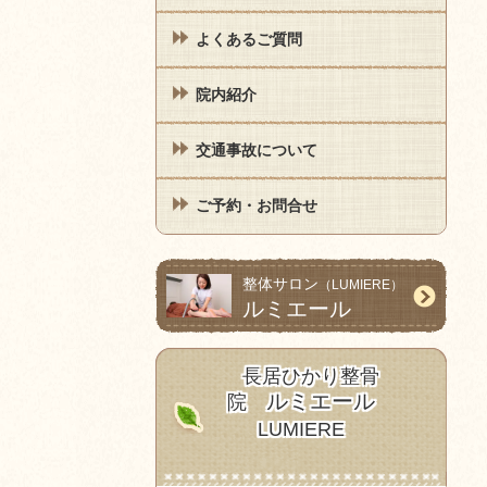
よくあるご質問
院内紹介
交通事故について
ご予約・お問合せ
整体サロン
（LUMIERE）
ルミエール
長居ひかり整骨
ルミエール
院
LUMIERE