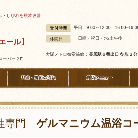
み・しびれを根本改善
平日 9:00～12:00 16:00~19
受付時間
日曜・祝日・水/土午後
休院日
ミエール】
大阪メトロ御堂筋線：
長居駅６番出口 徒歩２
関西スーパー２F
料金・施術の流れ
施術メニュー
性専門
ゲルマニウム温浴コ