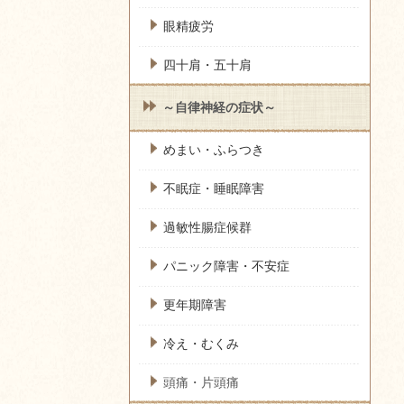
眼精疲労
四十肩・五十肩
～自律神経の症状～
めまい・ふらつき
不眠症・睡眠障害
過敏性腸症候群
パニック障害・不安症
更年期障害
冷え・むくみ
頭痛・片頭痛