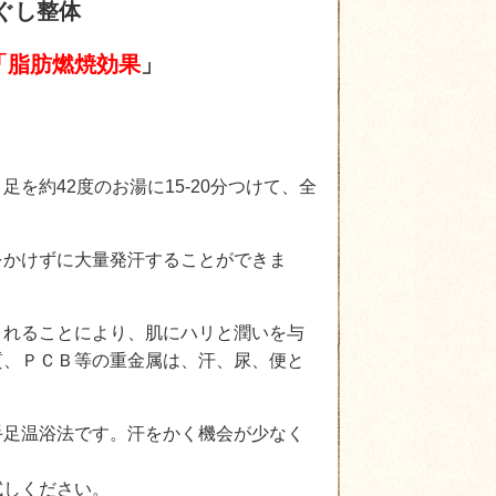
ぐし整体
「脂肪燃焼効果
」
を約42度のお湯に15-20分つけて、全
。
をかけずに大量発汗することができま
されることにより、肌にハリと潤いを与
質、ＰＣＢ等の重金属は、汗、尿、便と
手足温浴法です。汗をかく機会が少なく
試しください。